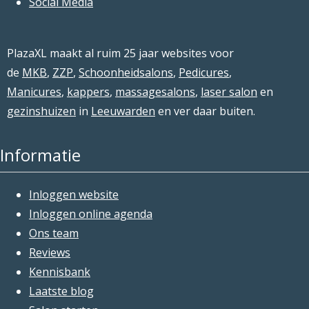
Social Media
PlazaXL maakt al ruim 25 jaar websites voor
de
MKB
,
ZZP
,
Schoonheidsalons
,
Pedicures
,
Manicures
,
kappers
,
massagesalons
,
laser salon
en
gezinshuizen
in
Leeuwarden
en ver daar buiten.
Informatie
Inloggen website
Inloggen online agenda
Ons team
Reviews
Kennisbank
Laatste blog