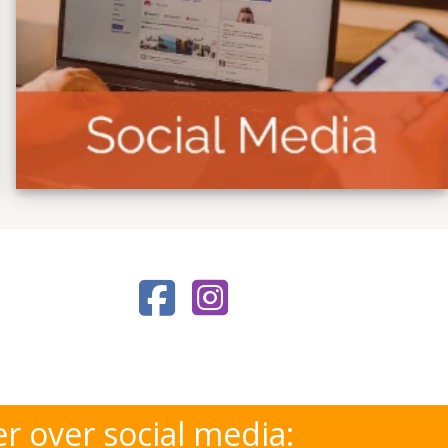
MB
Landscape Layout
Alleen JPG, GIF or PNG
formaat
r over social media: