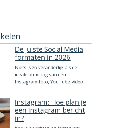
ikelen
De juiste Social Media
formaten in 2026
Niets is zo veranderlijk als de
ideale afmeting van een
Instagram-foto, YouTube-video of
Facebook-header. Voor iedereen
die 2026 goed van start wil gaan is
Instagram: Hoe plan je
hier hét ultieme overzicht van
Facebook
een Instagram bericht
social media-afmetingen voor het
afmetingen 2026
in?
komende jaar. Lees snel verder!
Omslagfoto desktop:
820 x 360